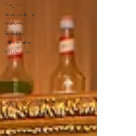
Congressos
Sobre a Sabrina
Bastidores
Tendências
Cabelos ruivos
Tons de cabelo